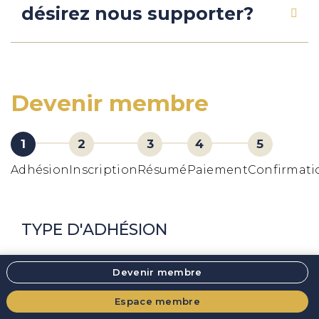
désirez nous supporter?
Devenir membre
Adhésion
Inscription
Résumé
Paiement
Confirmati
TYPE D'ADHÉSION
Devenir membre
0,00 $
Membre diplômée IBCLC
Espace membre
0,00 $