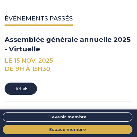
ÉVÉNEMENTS PASSÉS
Assemblée générale annuelle 2025
- Virtuelle
LE 15 NOV. 2025
DE 9H À 15H30
Détails
La Grande Conférence 2025
Devenir membre
DU 26 MAI AU 15 JUIL.
Espace membre