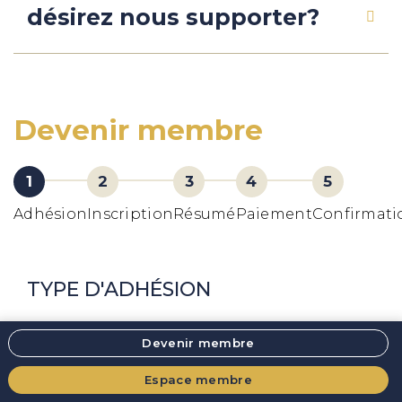
désirez nous supporter?
Devenir membre
Adhésion
Inscription
Résumé
Paiement
Confirmati
TYPE D'ADHÉSION
Devenir membre
0,00 $
Membre diplômée IBCLC
Espace membre
0,00 $