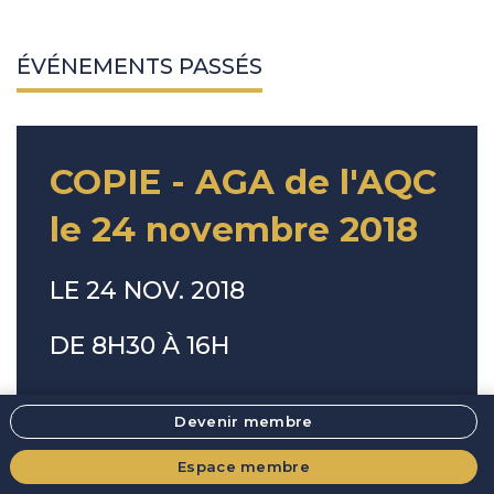
ÉVÉNEMENTS PASSÉS
COPIE - AGA de l'AQC
le 24 novembre 2018
LE 24 NOV. 2018
DE 8H30 À 16H
LIEU
Devenir membre
Hôpital Pierre Le-Gardeur, Salle B2-412
911, Montée des Pionniers
Espace membre
Terrebonne
,
J6V 1S8